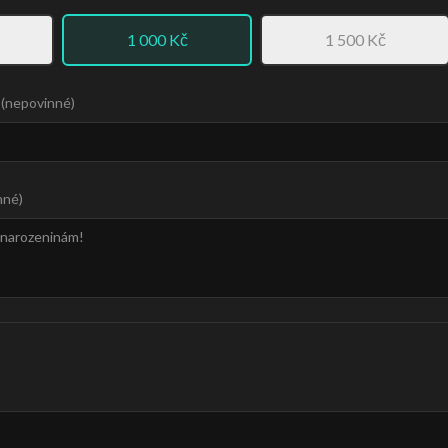
1 000
Kč
1 500
Kč
(
nepovinné
)
nné
)