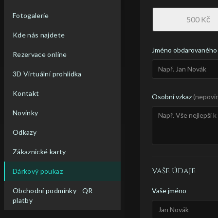
Fotogalerie
500
Kč
Kde nás najdete
Jméno obdarovaného
Rezervace online
3D Virtuální prohlídka
Kontakt
Osobní vzkaz
(
nepovi
Novinky
Odkazy
Zákaznické karty
Vaše údaje
Dárkový poukaz
Vaše jméno
Obchodní podmínky - QR
platby