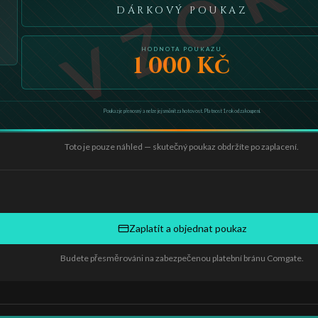
VZOR
DÁRKOVÝ POUKAZ
HODNOTA POUKAZU
1 000
Kč
Poukaz je přenosný a nelze jej směnit za hotovost. Platnost 1 rok od zakoupení.
Toto je pouze náhled — skutečný poukaz obdržíte po zaplacení.
Zaplatit a objednat poukaz
Budete přesměrováni na zabezpečenou platební bránu Comgate.