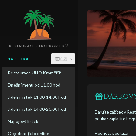
RESTAURACE UNO KROMĚŘÍŽ
NABÍDKA
🇨🇿
CS
Restaurace UNO Kroměříž
Dnešní menu od 11.00 hod
Dárkov
Jídelní lístek 11.00-14.00 hod
Jídelní lístek 14.00-20.00 hod
Darujte zážitek v Rest
poukaz zaplatíte bezp
Nápojový lístek
Hodnota poukazu
Objednat jídlo online